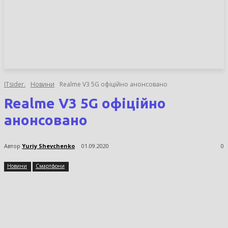
НОВИНИ
СТАТТІ
ОГЛЯДИ
ITsider.
Новини
Realme V3 5G офіційно анонсовано
Realme V3 5G офіційно
анонсовано
Автор
Yuriy Shevchenko
01.09.2020
0
Новини
Смартфони