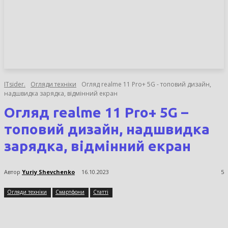
НОВИНИ
СТАТТІ
ОГЛЯДИ
ITsider.
Огляди техніки
Огляд realme 11 Pro+ 5G - топовий дизайн,
надшвидка зарядка, відмінний екран
Огляд realme 11 Pro+ 5G –
топовий дизайн, надшвидка
зарядка, відмінний екран
Автор
Yuriy Shevchenko
16.10.2023
5
Огляди техніки
Смартфони
Статті