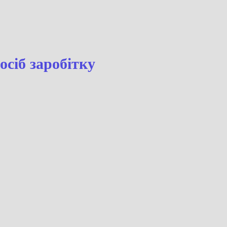
ку
 спосіб заробітку