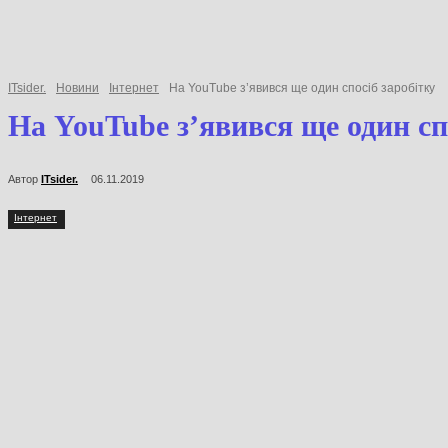
ITsider.
Новини
Інтернет
На YouTube з’явився ще один спосіб заробіт
На YouTube з’явився ще один
Автор
ITsider.
06.11.2019
Інтернет