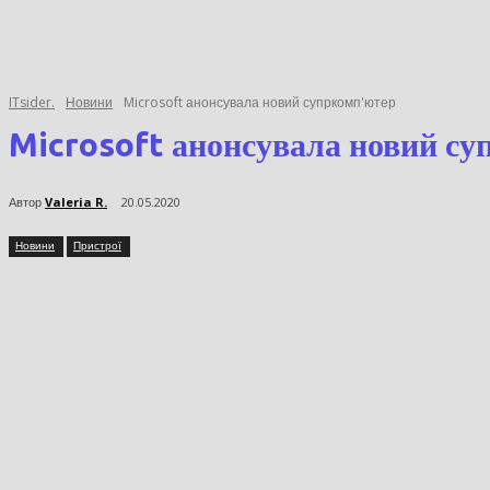
ITsider.
Новини
Microsoft анонсувала новий супркомп'ютер
Microsoft анонсувала новий
Автор
Valeria R.
20.05.2020
Новини
Пристрої