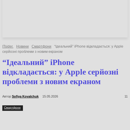
НОВИНИ
СТАТТІ
ОГЛЯДИ
ITsider.
Новини
Смартфони
“Ідеальний” iPhone відкладається: у Apple
серйозні проблеми з новим екраном
“Ідеальний” iPhone
відкладається: у Apple серйозні
проблеми з новим екраном
Автор
Sofiya Kovalchuk
15.05.2026
11
Смартфони