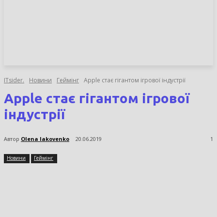
НОВИНИ
СТАТТІ
ОГЛЯДИ
ITsider.
Новини
Геймінг
Apple стає гігантом ігрової індустрії
Apple стає гігантом ігрової
індустрії
Автор
Olena Iakovenko
20.06.2019
1
Новини
Геймінг