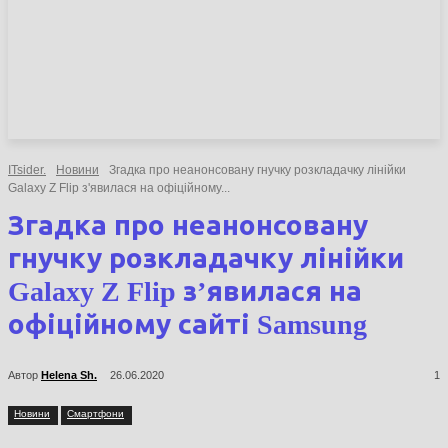
НОВИНИ
СТАТТІ
ОГЛЯДИ
ITsider.
Новини
Згадка про неанонсовану гнучку розкладачку лінійки
Galaxy Z Flip з'явилася на офіційному...
Згадка про неанонсовану
гнучку розкладачку лінійки
Galaxy Z Flip з’явилася на
офіційному сайті Samsung
Автор
Helena Sh.
26.06.2020
1
Новини
Смартфони