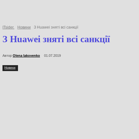
ITsider.
Новини
З Huawei зняті всі санкції
З Huawei зняті всі санкції
Автор
Olena Iakovenko
01.07.2019
Новини