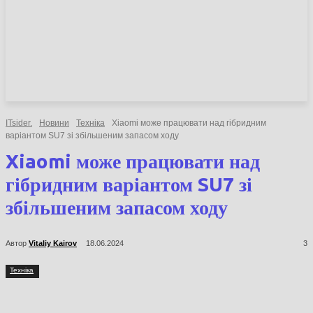
НОВИНИ
СТАТТІ
ОГЛЯДИ
ITsider.
Новини
Техніка
Xiaomi може працювати над гібридним
варіантом SU7 зі збільшеним запасом ходу
Xiaomi може працювати над
гібридним варіантом SU7 зі
збільшеним запасом ходу
Автор
Vitaliy Kairov
18.06.2024
3
Техніка