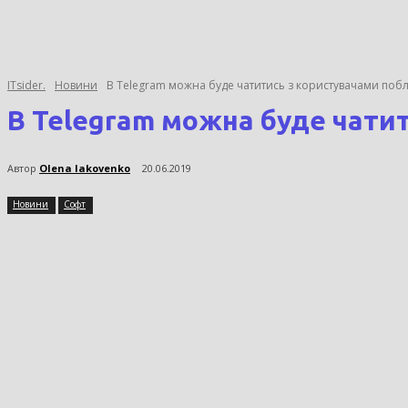
ITsider.
Новини
В Telegram можна буде чатитись з користувачами поб
В Telegram можна буде чати
Автор
Olena Iakovenko
20.06.2019
Новини
Софт