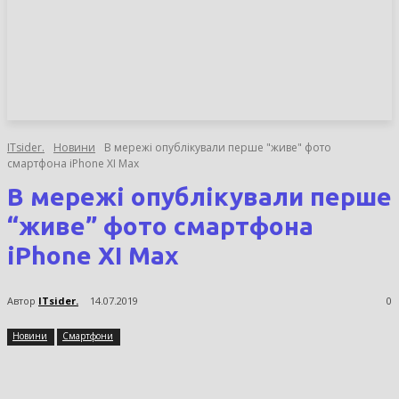
НОВИНИ
СТАТТІ
ОГЛЯДИ
ITsider.
Новини
В мережі опублікували перше "живе" фото
смартфона iPhone XI Max
В мережі опублікували перше
“живе” фото смартфона
iPhone XI Max
Автор
ITsider.
14.07.2019
0
Новини
Смартфони