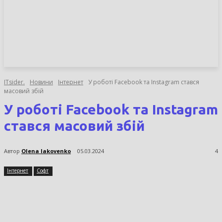
НОВИНИ
СТАТТІ
ОГЛЯДИ
ITsider.
Новини
Інтернет
У роботі Facebook та Instagram стався
масовий збій
У роботі Facebook та Instagram
стався масовий збій
Автор
Olena Iakovenko
05.03.2024
4
Інтернет
Софт