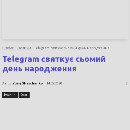
НОВИНИ
СТАТТІ
ОГЛЯДИ
ITsider.
Новини
Telegram святкує сьомий день народження
Telegram святкує сьомий
день народження
Автор
Yuriy Shevchenko
14.08.2020
2
Новини
Софт