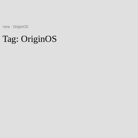
теги
OriginOS
Tag:
OriginOS