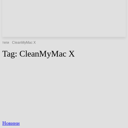
НОВИНИ
СТАТТІ
ОГЛЯДИ
теги
CleanMyMac X
Tag:
CleanMyMac X
Новини