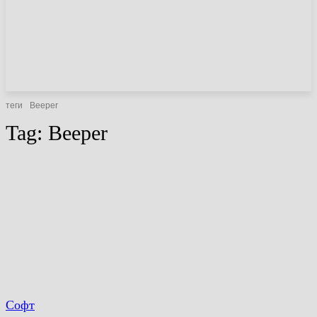
НОВИНИ
СТАТТІ
ОГЛЯДИ
теги
Beeper
Tag:
Beeper
Софт