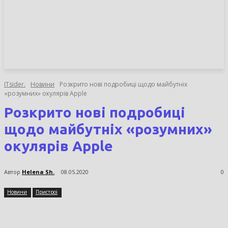
НОВИНИ
СТАТТІ
ОГЛЯДИ
ITsider.
Новини
Розкрито нові подробиці щодо майбутніх
«розумних» окулярів Apple
Розкрито нові подробиці
щодо майбутніх «розумних»
окулярів Apple
Автор
Helena Sh.
08.05.2020
0
Новини
Пристрої