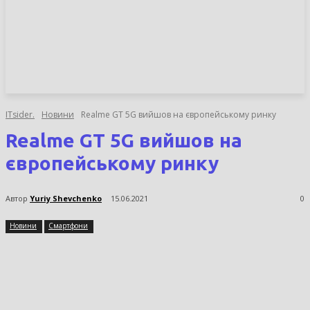
НОВИНИ
СТАТТІ
ОГЛЯДИ
ITsider.
Новини
Realme GT 5G вийшов на європейському ринку
Realme GT 5G вийшов на
європейському ринку
Автор
Yuriy Shevchenko
15.06.2021
0
Новини
Смартфони