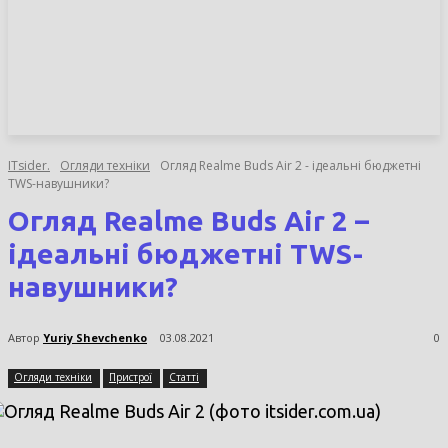
НОВИНИ
СТАТТІ
ОГЛЯДИ
ITsider.
Огляди техніки
Огляд Realme Buds Air 2 - ідеальні бюджетні
TWS-навушники?
Огляд Realme Buds Air 2 –
ідеальні бюджетні TWS-
навушники?
Автор
Yuriy Shevchenko
03.08.2021
0
Огляди техніки
Пристрої
Статті