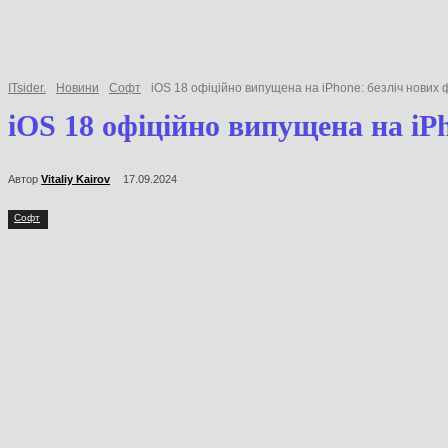
ITsider.
Новини
Софт
iOS 18 офіційно випущена на iPhone: безліч нових ф
iOS 18 офіційно випущена на iPh
Автор
Vitaliy Kairov
17.09.2024
Софт