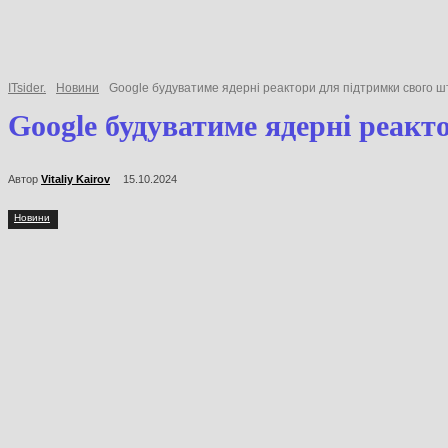
ITsider.
Новини
Google будуватиме ядерні реактори для підтримки сво
Google будуватиме ядерні р
Автор
Vitaliy Kairov
15.10.2024
Новини