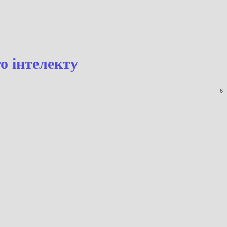
 штучного інтелекту
6