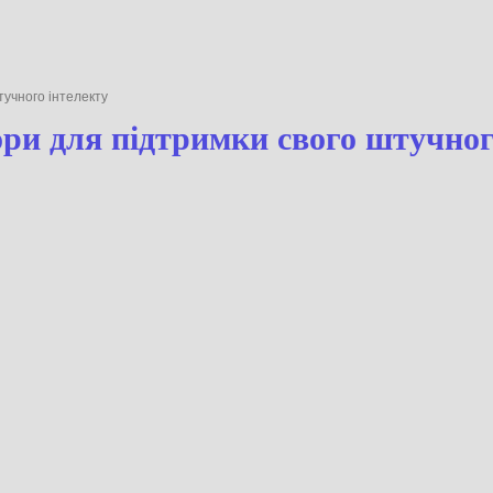
го штучного інтелекту
еактори для підтримки свого