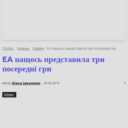
НОВИНИ
СТАТТІ
ОГЛЯДИ
ITsider.
Новини
Геймінг
EA нащось представила три посередні гри
EA нащось представила три
посередні гри
Автор
Olena Iakovenko
09.06.2019
3
Геймінг