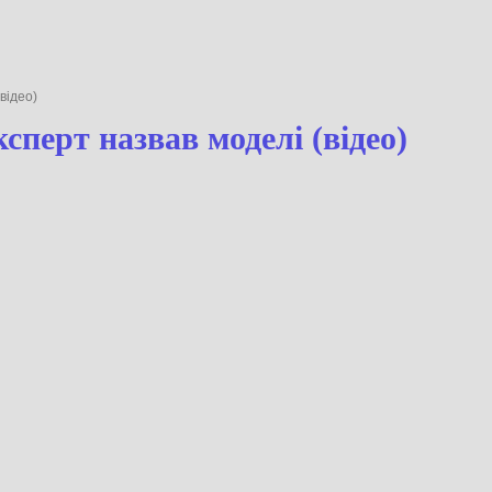
лі (відео)
: експерт назвав моделі (віде