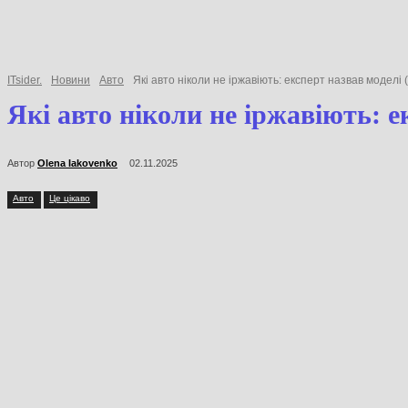
ITsider.
Новини
Авто
Які авто ніколи не іржавіють: експерт назвав моде
Які авто ніколи не іржавіють
Автор
Olena Iakovenko
02.11.2025
Авто
Це цікаво