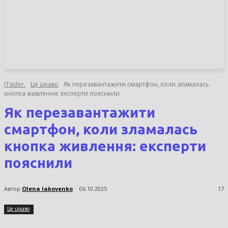
НОВИНИ
СТАТТІ
ОГЛЯДИ
ITsider.
Це цікаво
Як перезавантажити смартфон, коли зламалась
кнопка живлення: експерти пояснили
Як перезавантажити
смартфон, коли зламалась
кнопка живлення: експерти
пояснили
Автор
Olena Iakovenko
06.10.2025
17
Це цікаво