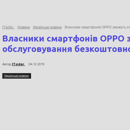
ITsider.
Новини
Українські новини
Власники смартфонів ОРРО зможут
Власники смартфонів ОРРО з
обслуговування безкоштовн
Автор
ITsider.
04.12.2019
Українські новини