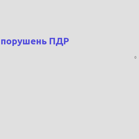
й порушень ПДР
0