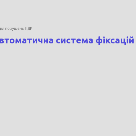
ацій порушень ПДР
 автоматична система фіксаці