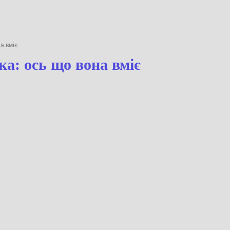
 вона вміє
нопка: ось що вона вміє