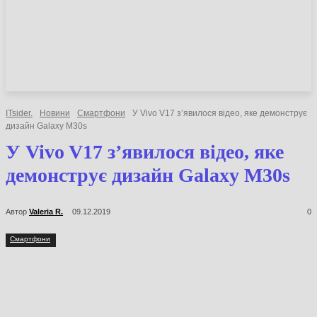
НОВИНИ
СТАТТІ
ОГЛЯДИ
ITsider.
Новини
Смартфони
У Vivo V17 з’явилося відео, яке
демонструє дизайн Galaxy M30s
У Vivo V17 з’явилося відео,
яке демонструє дизайн
Galaxy M30s
Автор
Valeria R.
09.12.2019
0
Смартфони