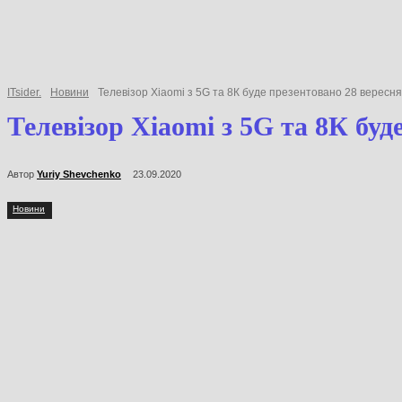
ITsider.
Новини
Телевізор Xiaomi з 5G та 8К буде презентовано 28 вере
Телевізор Xiaomi з 5G та 8К 
Автор
Yuriy Shevchenko
23.09.2020
Новини