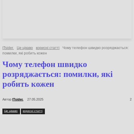
НОВИНИ
СТАТТІ
ОГЛЯДИ
ITsider.
Це цікаво
корисні статті
Чому телефон швидко розряджається:
помилки, які робить кожен
Чому телефон швидко
розряджається: помилки, які
робить кожен
Автор
ITsider.
27.05.2025
2
Це цікаво
корисні статті