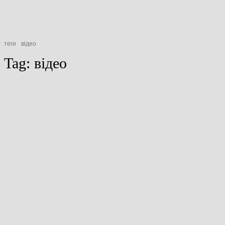
теги
відео
Tag:
відео