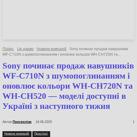
НОВИНИ
СТАТТІ
ОГЛЯДИ
ITsider.
Це цікаво
Новини компаній
Sony починає продаж навушників
WF-C710N з шумопоглинанням і оновлює кольори WH-CH720N та...
Sony починає продаж навушників
WF-C710N з шумопоглинанням і
оновлює кольори WH-CH720N та
WH-CH520 — моделі доступні в
Україні з наступного тижня
Автор
Пресрелізи
16.06.2025
1
Новини компаній
Пристрої