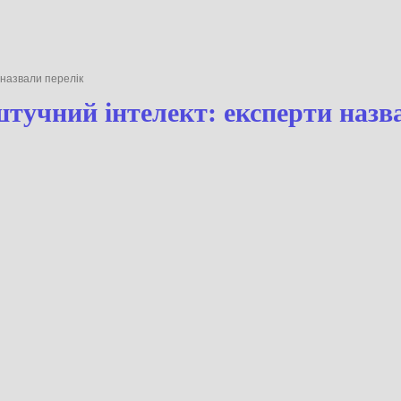
ерти назвали перелік
ть штучний інтелект: експерт