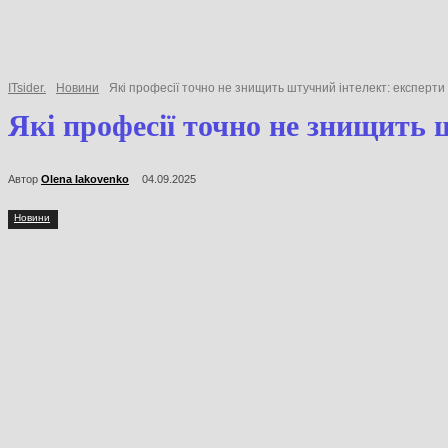
ITsider.
Новини
Які професії точно не знищить штучний інтелект: експ
Які професії точно не знищи
Автор
Olena Iakovenko
04.09.2025
Новини