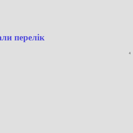
и назвали перелік
4