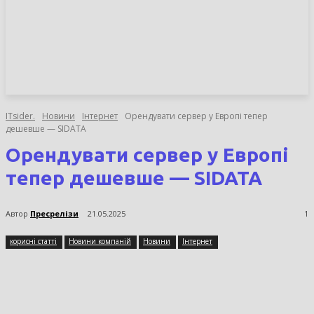
НОВИНИ
СТАТТІ
ОГЛЯДИ
ITsider.
Новини
Інтернет
Орендувати сервер у Европі тепер
дешевше — SIDATA
Орендувати сервер у Европі
тепер дешевше — SIDATA
Автор
Пресрелізи
21.05.2025
1
корисні статті
Новини компаній
Новини
Інтернет