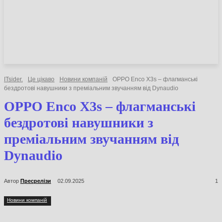
НОВИНИ
СТАТТІ
ОГЛЯДИ
ITsider.
Це цікаво
Новини компаній
OPPO Enco X3s – флагманські
бездротові навушники з преміальним звучанням від Dynaudio
OPPO Enco X3s – флагманські
бездротові навушники з
преміальним звучанням від
Dynaudio
Автор
Пресрелізи
02.09.2025
1
Новини компаній