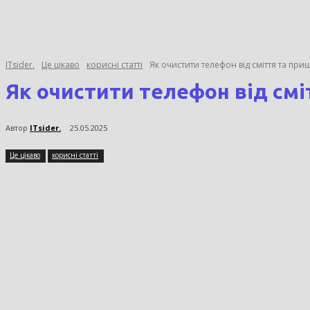
ITsider.
Це цікаво
корисні статті
Як очистити телефон від сміття та пр
Як очистити телефон від смі
Автор
ITsider.
25.05.2025
Це цікаво
корисні статті