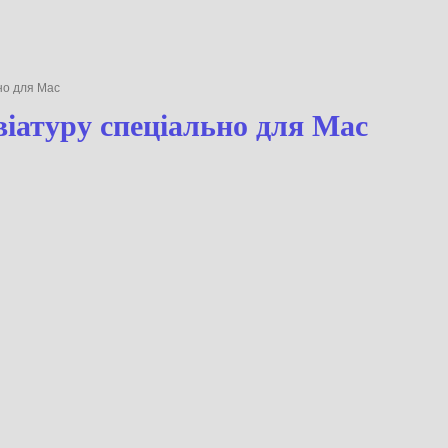
ьно для Mac
віатуру спеціально для Mac