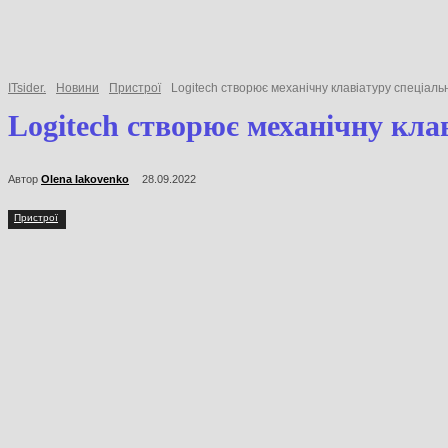
ITsider.
Новини
Пристрої
Logitech створює механічну клавіатуру спеціал
Logitech створює механічну кла
Автор
Olena Iakovenko
28.09.2022
Пристрої