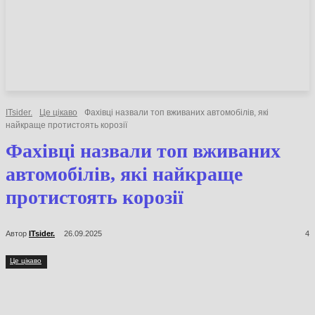
НОВИНИ
СТАТТІ
ОГЛЯДИ
ITsider.
Це цікаво
Фахівці назвали топ вживаних автомобілів, які
найкраще протистоять корозії
Фахівці назвали топ
вживаних автомобілів, які
найкраще протистоять
корозії
Автор
ITsider.
26.09.2025
4
Це цікаво