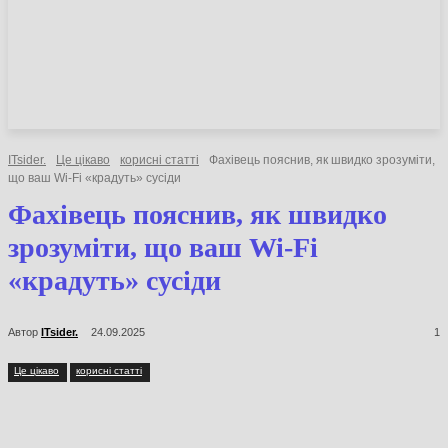
НОВИНИ
СТАТТІ
ОГЛЯДИ
ITsider.
Це цікаво
корисні статті
Фахівець пояснив, як швидко зрозуміти,
що ваш Wi-Fi «крадуть» сусіди
Фахівець пояснив, як швидко
зрозуміти, що ваш Wi-Fi
«крадуть» сусіди
Автор
ITsider.
24.09.2025
1
Це цікаво
корисні статті