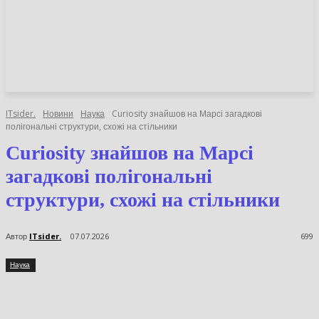
НОВИНИ
СТАТТІ
ОГЛЯДИ
ITsider.
Новини
Наука
Curiosity знайшов на Марсі загадкові
полігональні структури, схожі на стільники
Curiosity знайшов на Марсі
загадкові полігональні
структури, схожі на стільники
Автор
ITsider.
07.07.2026
699
Наука