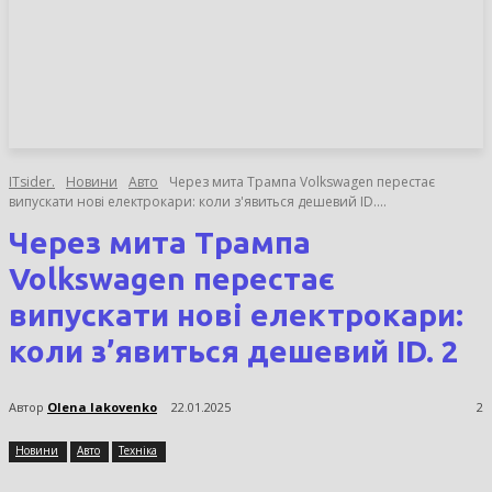
НОВИНИ
СТАТТІ
ОГЛЯДИ
ITsider.
Новини
Авто
Через мита Трампа Volkswagen перестає
випускати нові електрокари: коли з'явиться дешевий ID....
Через мита Трампа
Volkswagen перестає
випускати нові електрокари:
коли з’явиться дешевий ID. 2
Автор
Olena Iakovenko
22.01.2025
2
Новини
Авто
Техніка