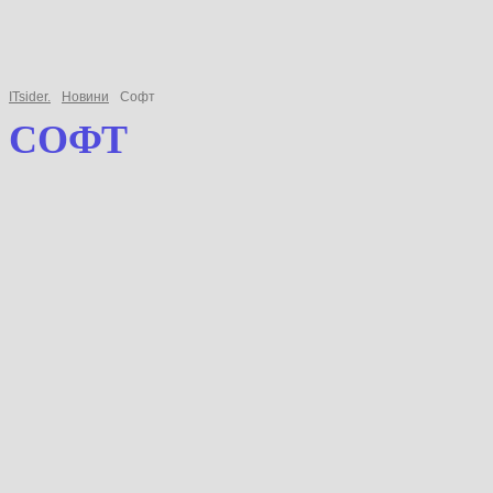
ITsider.
Новини
Софт
СОФТ