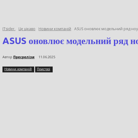
ITsider.
Це цікаво
Новини компаній
ASUS оновлює модельний ряд ноутб
ASUS оновлює модельний ряд 
Автор
Пресрелізи
11.06.2025
Новини компаній
Пристрої