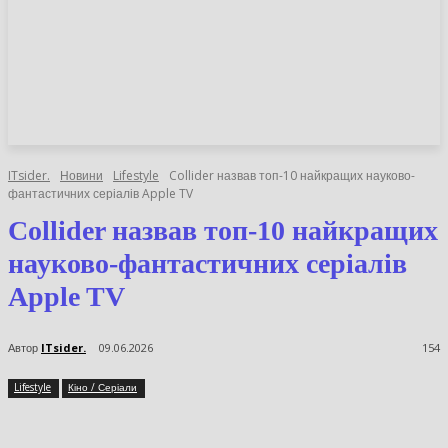
НОВИНИ
СТАТТІ
ОГЛЯДИ
ITsider.
Новини
Lifestyle
Collider назвав топ-10 найкращих науково-
фантастичних серіалів Apple TV
Collider назвав топ-10
найкращих науково-
фантастичних серіалів Apple
TV
Автор
ITsider.
09.06.2026
154
Lifestyle
Кіно / Серіали