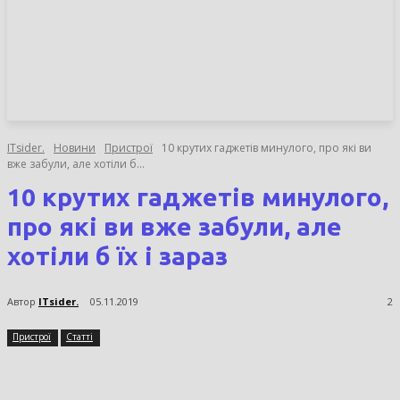
НОВИНИ
СТАТТІ
ОГЛЯДИ
ITsider.
Новини
Пристрої
10 крутих гаджетів минулого, про які ви
вже забули, але хотіли б...
10 крутих гаджетів минулого,
про які ви вже забули, але
хотіли б їх і зараз
Автор
ITsider.
05.11.2019
2
Пристрої
Статті